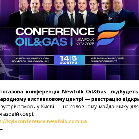
фтогазова конференція Newfolk Oil&Gas відбудеть
народному виставковому центрі — реєстрацію відкр
, зустрічаємось у Києві — на головному майданчику для 
газовій сфері.
s://kyivconference.newfolk.com.ua
--