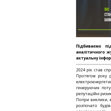
Підбиваємо пі
аналітичного жу
актуальну інфор
-----------------------
2024 рік став сп
Протягом року р
електроенергет
генеруючих поту
репутаційні ризик
Попри виклики, в
розпочато буді