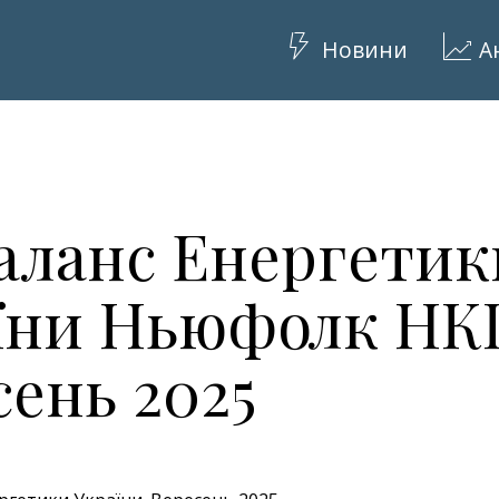
Новини
А
аланс Енергетик
їни Ньюфолк НК
сень 2025