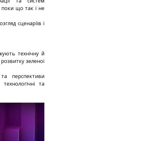
рації та систем
 поки що так і не
згляд сценаріїв і
джують технічну й
я розвитку зеленої
 та перспективи
 технологічні та