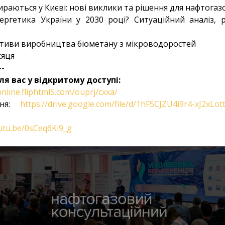
бираються у Києві: нові виклики та рішення для нафтогаз
ргетика України у 2030 році? Ситуаційний аналіз, ро
ктиви виробництва біометану з мікроводоростей
сяця
--
ля вас у відкритому доступі:
online.fliphtml5.com/ouprj/cxxa/
ння:
https://drive.google.com/file/d/1hF5CJZU4i9r4-xJ2xLo
outu.be/0sCeq6Ki9_g