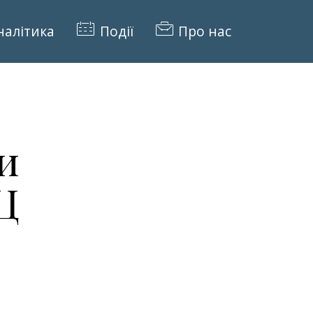
налітика
Події
Про нас
и
Ц