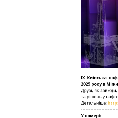
IX Київська на
2025 року в Між
Друзі, як завжди
та рішень у нафто
Детальніше:
http
-----------------------
У номері: