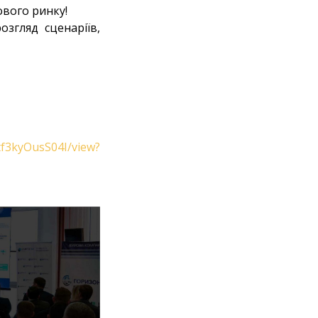
ового ринку!
згляд сценаріїв,
ttf3kyOusS04I/view?