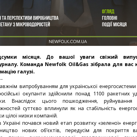
дсумки місяця. До вашої уваги свіжий випу
рналу. Команда Newfolk Oil&Gas зібрала для вас 
мацію галузі.
--
равжнім випробуванням для української енергосистеми т
осійські окупанти здійснили понад 1100 ракетних уд
ики. Внаслідок цього пошкодження, руйнування
жностей суттєво вплинули як на стабільність енергос
и цілої низки компаній.
 Україні почався новий етап розвитку «зеленої» ене
вництво нових об’єктів, передусім для покриття в