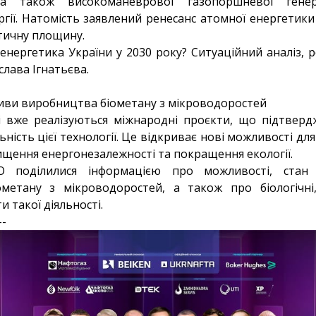
, а також високоманеврової газопоршневої гене
гії. Натомість заявлений ренесанс атомної енергетики
тичну площину.
енергетика України у 2030 року? Ситуаційний аналіз, ро
слава Ігнатьєва.
иви виробництва біометану з мікроводоростей
ні вже реалізуються міжнародні проєкти, що підтвер
ність цієї технології. Це відкриває нові можливості дл
ищення енергонезалежності та покращення екології.
O поділилися інформацією про можливості, стан
метану з мікроводоростей, а також про біологічні,
и такої діяльності.
--