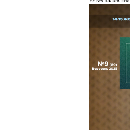
⚡⚡ №9 Баланс Ене