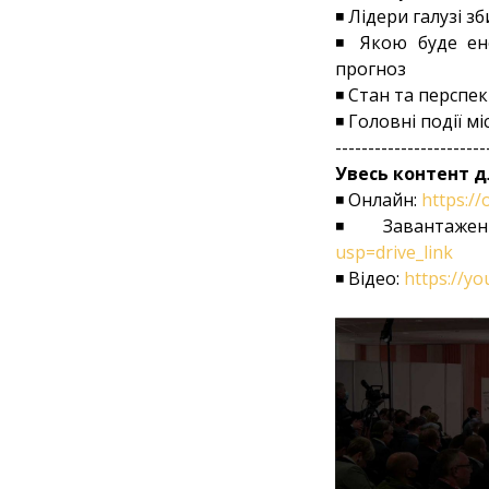
◾ Лідери галузі з
◾ Якою буде ене
прогноз
◾ Стан та перспе
◾ Головні події мі
-----------------------
Увесь контент д
◾ Онлайн:
https://
◾ Завантаже
usp=drive_link
◾ Відео:
https://y