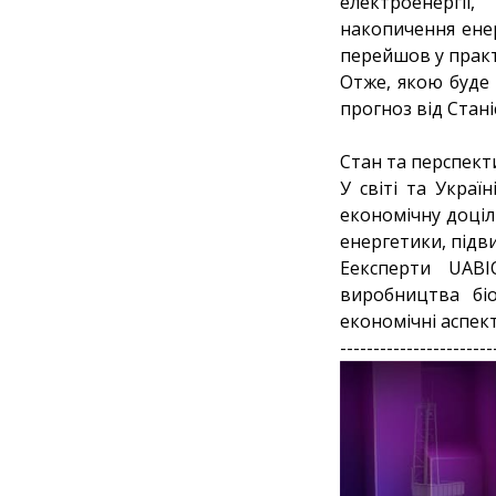
електроенергії
накопичення енер
перейшов у прак
Отже, якою буде 
прогноз від Стані
Стан та перспект
У світі та Украї
економічну доціль
енергетики, підв
Еексперти UABI
виробництва біо
економічні аспект
-----------------------