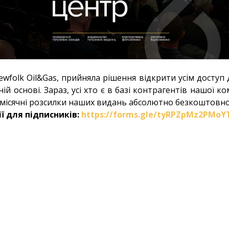
ewfolk Oil&Gas, прийняла рішення відкрити усім доступ
ій основі. Зараз, усі хто є в базі контрагентів нашої 
місячні розсилки наших видань абсолютно безкоштовно
ї для підписників:
https://forms.gle/tyRPZpMz2PMoY