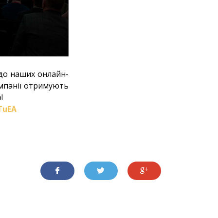
 до наших онлайн-
компанії отримують
!
TuEA