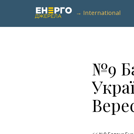
→ International
№9 Б
Укра
Вере