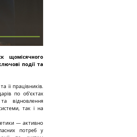
ск щомісячного
ключові події та
а її працівників.
арів по об’єктах
 та відновлення
истеми, так і на
ргетики — активно
ласних потреб у