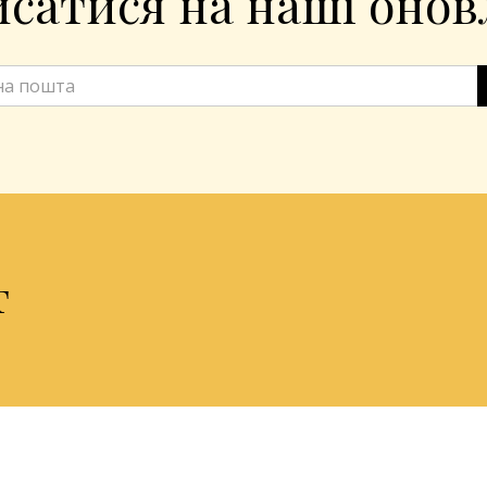
сатися на наші оно
т