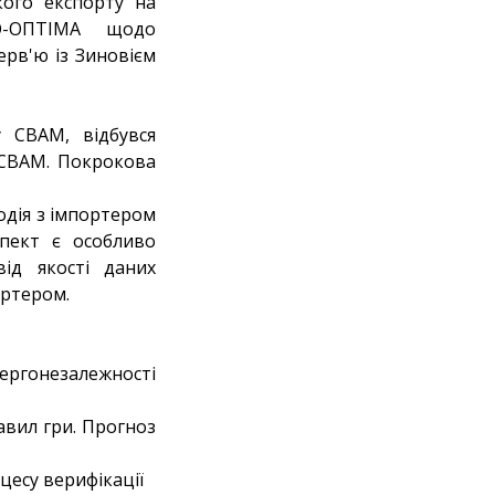
кого експорту на
КО-ОПТІМА щодо
ерв'ю із Зиновієм
у CBAM, відбувся
і СВАМ. Покрокова
одія з імпортером
спект є особливо
ід якості даних
ортером.
нергонезалежності
авил гри. Прогноз
цесу верифікації