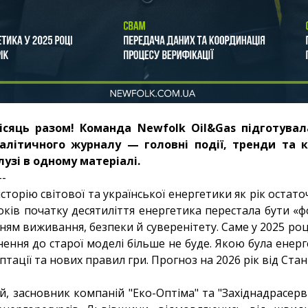
ісяць разом! Команда Newfolk Oil&Gas підготувал
алітичного журналу — головні події, тренди та 
лузі в одному матеріалі.
--
 історію світової та української енергетики як рік оста
шоків початку десятиліття енергетика перестала бути «
ням виживання, безпеки й суверенітету. Саме у 2025 роц
нення до старої моделі більше не буде. Якою була енерге
птації та нових правил гри. Прогноз на 2026 рік від Стан
й, засновник компаній "Еко-Оптіма" та "Західнадрасерві