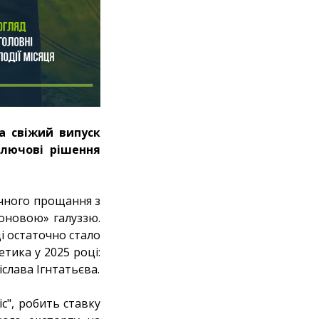
а свіжий випуск
ключові рішення
точного прощання з
фоновою» галуззю.
і остаточно стало
тика у 2025 році:
іслава Ігнтатьєва.
с", робить ставку