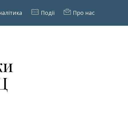
налітика
Події
Про нас
ки
Ц