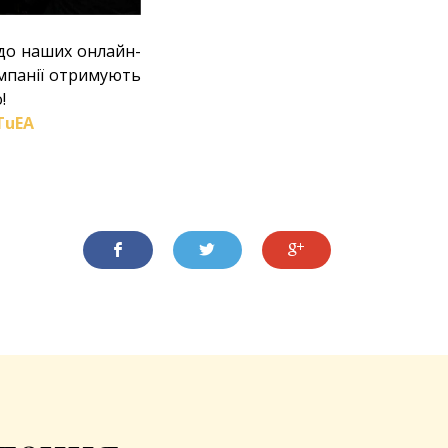
 до наших онлайн-
компанії отримують
!
TuEA