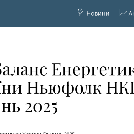
Новини
А
Баланс Енергети
їни Ньюфолк НК
нь 2025