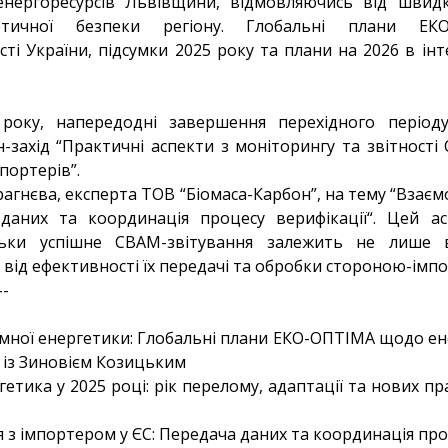
енергоресурсів Львівщини, відмовляючись від швид
етичної безпеки регіону. Глобальні плани Е
ті України, підсумки 2025 року та плани на 2026 в інт
року, напередодні завершення перехідного період
захід “Практичні аспекти з моніторингу та звітност
спортерів”.
агнєва, експерта ТОВ “Біомаса-Карбон”, на тему “Взаєм
даних та координація процесу верифікації“. Цей а
льки успішне CBAM-звітування залежить не лише в
й від ефективності їх передачі та обробки стороною-імп
--
томної енергетики: Глобальні плани ЕКО-ОПТІМА щодо е
ю із Зиновієм Козицьким
гетика у 2025 році: рік перелому, адаптації та нових пр
я з імпортером у ЄС: Передача даних та координація про