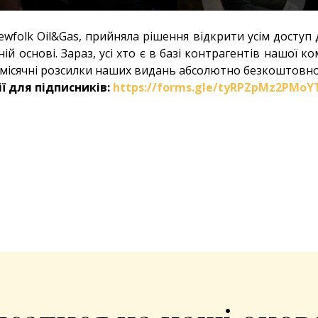
ewfolk Oil&Gas, прийняла рішення відкрити усім доступ
ій основі. Зараз, усі хто є в базі контрагентів нашої 
місячні розсилки наших видань абсолютно безкоштовно
ї для підписників:
https://forms.gle/tyRPZpMz2PMoY