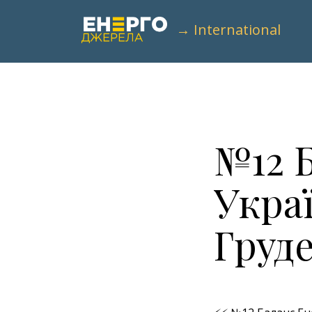
→ International
№12 
Укра
Груде