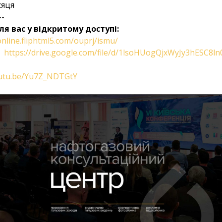
сяця
--
ля вас у відкритому доступі:
online.fliphtml5.com/ouprj/ismu/
:
https://drive.google.com/file/d/1lsoHUogQjxWyJy3hESC8
outu.be/Yu7Z_NDTGtY