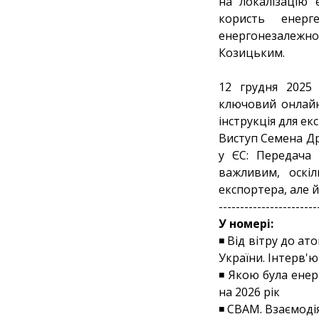
на локалізацію 
користь енерг
енергонезалежнос
Козицьким.
12 грудня 2025 
ключовий онлайн-
інструкція для ек
Виступ Семена Др
у ЄС: Передача 
важливим, оскі
експортера, але 
-----------------------
У номері:
◾ Від вітру до а
України. Інтерв'
◾ Якою була енер
на 2026 рік
◾ CBAM. Взаємоді