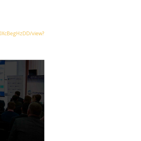
ln0XcBegHzDD/view?