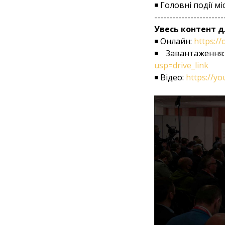
◾ Головні події мі
-----------------------
Увесь контент д
◾ Онлайн:
https://
◾ Завантаження
usp=drive_link
◾ Відео:
https://y