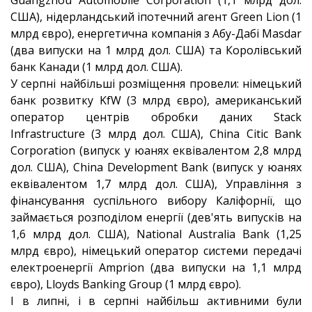
Guangzhou Automobile Corporation (1,1 млрд дол.
США), нідерландський іпотечний агент Green Lion (1
млрд євро), енергетична компанія з Абу-Дабі Masdar
(два випуски на 1 млрд дол. США) та Королівський
банк Канади (1 млрд дол. США).
У серпні найбільші розміщення провели: німецький
банк розвитку KfW (3 млрд євро), американський
оператор центрів обробки даних Stack
Infrastructure (3 млрд дол. США), China Citic Bank
Corporation (випуск у юанях еквівалентом 2,8 млрд
дол. США), China Development Bank (випуск у юанях
еквівалентом 1,7 млрд дол. США), Управління з
фінансування суспільного вибору Каліфорнії, що
займається розподілом енергії (дев'ять випусків на
1,6 млрд дол. США), National Australia Bank (1,25
млрд євро), німецький оператор системи передачі
електроенергії Amprion (два випуски на 1,1 млрд
євро), Lloyds Banking Group (1 млрд євро).
І в липні, і в серпні найбільш активними були