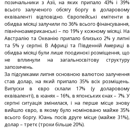
позичальники з Азії, на яких припало 43% і 39%
всього залученого обсягу боргу в доларовому
еквіваленті відповідно. Європейські емітенти в
обидва місяці залучили по 36% всього фінансування,
північноамериканські – по 19% у кожному місяці. На
Австралію та Океанію припало близько 2% у липні
та 5% у серпні. В Африці та Південній Америці в
обидва місяці були лише поодинокі розміщення, що
не вплинули на загальносвітову структуру
запозичень.
За підсумками липня основною валютою залучення
став долар, на який припало 35% всіх розміщень.
Випуски в євро склали 17% (у доларовому
еквіваленті), в юанях – 16%, в японських єнах – 7%. У
серпні ситуація змінилася, і на перше місце знову
вийшло євро, в якому було номіновано майже 35%
всього боргу. Юань посів друге місце (майже 31%),
долар – третє (трохи більше 20%).