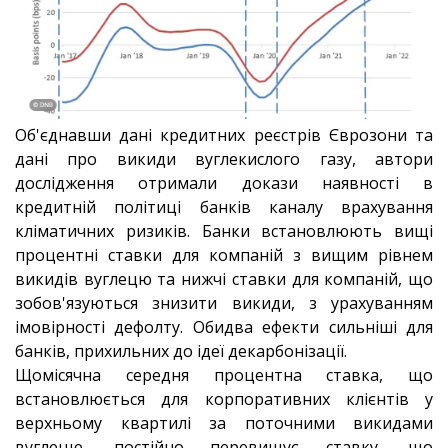
Об'єднавши дані кредитних реєстрів Єврозони та
дані про викиди вуглекислого газу, автори
дослідження отримали докази наявності в
кредитній політиці банків каналу врахування
кліматичних ризиків. Банки встановлюють вищі
процентні ставки для компаній з вищим рівнем
викидів вуглецю та нижчі ставки для компаній, що
зобов'язуються знизити викиди, з урахуванням
імовірності дефолту. Обидва ефекти сильніші для
банків, прихильних до ідеї декарбонізації.
Щомісячна середня процентна ставка, що
встановлюється для корпоративних клієнтів у
верхньому квартилі за поточними викидами
вуглецю, постійно перевищує ставку, що