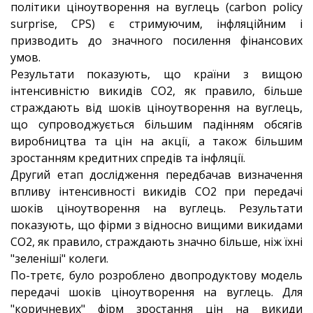
політики ціноутворення на вуглець (carbon policy
surprise, CPS) є стримуючим, інфляційним і
призводить до значного посилення фінансових
умов.
Результати показують, що країни з вищою
інтенсивністю викидів CO2, як правило, більше
страждають від шоків ціноутворення на вуглець,
що супроводжується більшим падінням обсягів
виробництва та цін на акції, а також більшим
зростанням кредитних спредів та інфляції.
Другий етап дослідження передбачав визначення
впливу інтенсивності викидів CO2 при передачі
шоків ціноутворення на вуглець. Результати
показують, що фірми з відносно вищими викидами
CO2, як правило, страждають значно більше, ніж їхні
"зеленіші" колеги.
По-третє, було розроблено двопродуктову модель
передачі шоків ціноутворення на вуглець. Для
"коричневих" фірм зростання цін на викиди