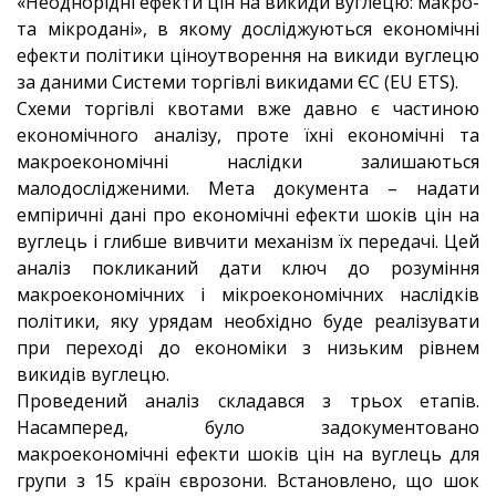
«Неоднорідні ефекти цін на викиди вуглецю: макро-
та мікродані», в якому досліджуються економічні
ефекти політики ціноутворення на викиди вуглецю
за даними Системи торгівлі викидами ЄС (EU ETS).
Схеми торгівлі квотами вже давно є частиною
економічного аналізу, проте їхні економічні та
макроекономічні наслідки залишаються
малодослідженими. Мета документа – надати
емпіричні дані про економічні ефекти шоків цін на
вуглець і глибше вивчити механізм їх передачі. Цей
аналіз покликаний дати ключ до розуміння
макроекономічних і мікроекономічних наслідків
політики, яку урядам необхідно буде реалізувати
при переході до економіки з низьким рівнем
викидів вуглецю.
Проведений аналіз складався з трьох етапів.
Насамперед, було задокументовано
макроекономічні ефекти шоків цін на вуглець для
групи з 15 країн єврозони. Встановлено, що шок