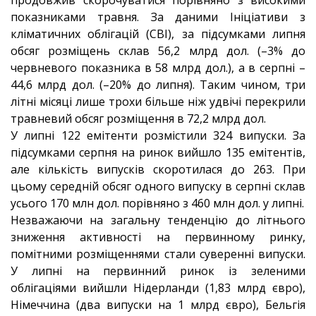
продовжив скорочуватися порівняно з високими
показниками травня. За даними Ініціативи з
кліматичних облігацій (CBI), за підсумками липня
обсяг розміщень склав 56,2 млрд дол. (–3% до
червневого показника в 58 млрд дол.), а в серпні –
44,6 млрд дол. (–20% до липня). Таким чином, три
літні місяці лише трохи більше ніж удвічі перекрили
травневий обсяг розміщення в 72,2 млрд дол.
У липні 122 емітенти розмістили 324 випуски. За
підсумками серпня на ринок вийшло 135 емітентів,
але кількість випусків скоротилася до 263. При
цьому середній обсяг одного випуску в серпні склав
усього 170 млн дол. порівняно з 460 млн дол. у липні.
Незважаючи на загальну тенденцію до літнього
зниження активності на первинному ринку,
помітними розміщеннями стали суверенні випуски.
У липні на первинний ринок із зеленими
облігаціями вийшли Нідерланди (1,83 млрд євро),
Німеччина (два випуски на 1 млрд євро), Бельгія