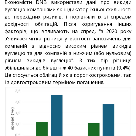
Економісти DNB використали дані про викиди
вуглецю компаніями як індикатор їхньої схильності
до перехідних ризиків, і порівняли їх зі спредом
дохідності облігацій. Після коригування інших
факторів, що впливають на спред, "з 2020 року
з'явилася чітка різниця у вартості запозичень для
компаній з відносно високим рівнем викидів
вуглецю та для компаній з нижчим (або нульовим)
рівнем викидів вуглецю". З тих пір різниця
збільшилася до більш ніж 40 базисних пунктів (0,4%).
Це стосується облігацій як з короткостроковим, так
і з довгостроковим терміном погашення.