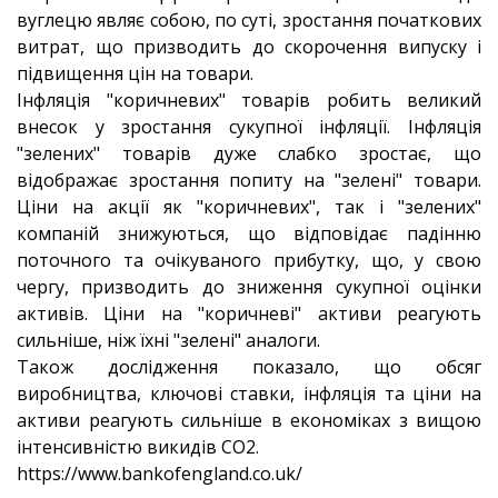
вуглецю являє собою, по суті, зростання початкових
витрат, що призводить до скорочення випуску і
підвищення цін на товари.
Інфляція "коричневих" товарів робить великий
внесок у зростання сукупної інфляції. Інфляція
"зелених" товарів дуже слабко зростає, що
відображає зростання попиту на "зелені" товари.
Ціни на акції як "коричневих", так і "зелених"
компаній знижуються, що відповідає падінню
поточного та очікуваного прибутку, що, у свою
чергу, призводить до зниження сукупної оцінки
активів. Ціни на "коричневі" активи реагують
сильніше, ніж їхні "зелені" аналоги.
Також дослідження показало, що обсяг
виробництва, ключові ставки, інфляція та ціни на
активи реагують сильніше в економіках з вищою
інтенсивністю викидів CO2.
https://www.bankofengland.co.uk/