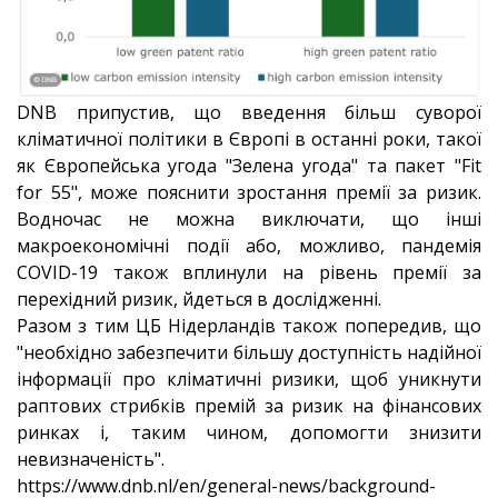
DNB припустив, що введення більш суворої
кліматичної політики в Європі в останні роки, такої
як Європейська угода "Зелена угода" та пакет "Fit
for 55", може пояснити зростання премії за ризик.
Водночас не можна виключати, що інші
макроекономічні події або, можливо, пандемія
COVID-19 також вплинули на рівень премії за
перехідний ризик, йдеться в дослідженні.
Разом з тим ЦБ Нідерландів також попередив, що
"необхідно забезпечити більшу доступність надійної
інформації про кліматичні ризики, щоб уникнути
раптових стрибків премій за ризик на фінансових
ринках і, таким чином, допомогти знизити
невизначеність".
https://www.dnb.nl/en/general-news/background-