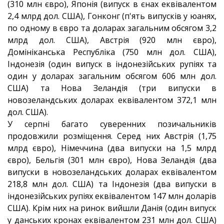
(310 млн євро), Японія (випуск в єнах еквівалентом
2,4 млрд дол. США), Гонконг (п'ять випусків у юанях,
по одному в євро та доларах загальним обсягом 3,2
млрд дол. США), Австрія (920 млн євро),
Домініканська Республіка (750 млн дол. США),
Індонезія (один випуск в індонезійських рупіях та
один у доларах загальним обсягом 606 млн дол.
США) та Нова Зеландія (три випуски в
новозеландських доларах еквівалентом 372,1 млн
дол. США).
У серпні багато суверенних позичальників
продовжили розміщення. Серед них Австрія (1,75
млрд євро), Німеччина (два випуски на 1,5 млрд
євро), Бельгія (301 млн євро), Нова Зеландія (два
випуски в новозеландських доларах еквівалентом
218,8 млн дол. США) та Індонезія (два випуски в
індонезійських рупіях еквівалентом 147 млн доларів
США). Крім них на ринок вийшли Данія (один випуск
у данських кронах еквівалентом 231 млн дол. США)