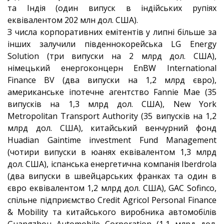
та Індія (один випуск в індійських рупіях
еквівалентом 202 млн дол. США).
З числа корпоративних емітентів у липні більше за
інших залучили південнокорейська LG Energy
Solution (три випуски на 2 млрд дол. США),
німецький енергоконцерн EnBW International
Finance BV (два випуски на 1,2 млрд євро),
американське іпотечне агентство Fannie Mae (35
випусків на 1,3 млрд дол. США), New York
Metropolitan Transport Authority (35 випусків на 1,2
млрд дол. США), китайський венчурний фонд
Huadian Gaintime investment Fund Management
(чотири випуски в юанях еквівалентом 1,3 млрд
дол. США), іспанська енергетична компанія Iberdrola
(два випуски в швейцарських франках та один в
євро еквівалентом 1,2 млрд дол. США), GAC Sofinco,
спільне підприємство Credit Agricol Personal Finance
& Mobility та китайського виробника автомобілів