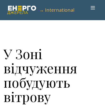
→ International
У Зоні
відчуження
побудують
вітрову