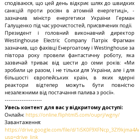
сподіваюся, що цей день відкриє шлях до швидких
санкцій проти росіян в атомній енергетиці», -
зазначив міністр енергетики України Герман
Галущенко під час урочистостей, присвячених події.
Президент і головний виконавчий директор
Westinghouse Electric Company Патрік Фрагман
зазначив, що фахівці Енергоатому і Westinghouse за
півтора року провели фантастичну роботу, яка
зазвичай триває від шести до семи років: «Ми
зробили це разом, і не тільки для України, але і для
більшості європейських країн, в яких ядерні
реактори відтепер можуть бути повністю
незалежними від постачання палива з росії».
--------------------
Увесь контент для вас у відкритому доступі:
Онлайн:
https://online.fliphtml5.com/ouprj/wgny/
Завантаження:
https://drive.google.com/file/d/1iSK0F9XFNcp_3Zl9kjma
usp=drive_link