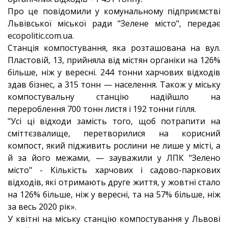
Про це повідомили у комунальному підприємстві
Львівської міської ради "Зелене місто", передає
ecopolitic.com.ua.
Станція компостування, яка розташована на вул.
Пластовій, 13, прийняла від містян органіки на 126%
більше, ніж у вересні. 244 тонни харчових відходів
здав бізнес, а 315 тонн — населення. Також у міську
компостувальну станцію надійшло на
перероблення 700 тонн листя і 192 тонни гілля.
"Усі ці відходи замість того, щоб потрапити на
сміттєзвалище, перетворилися на корисний
компост, який підживить рослини не лише у місті, а
й за його межами, — зауважили у ЛПК "Зелено
місто" - Кількість харчових і садово-паркових
відходів, які отримають друге життя, у жовтні стало
на 126% більше, ніж у вересні, та на 57% більше, ніж
за весь 2020 рік».
У квітні на міську станцію компостування у Львові