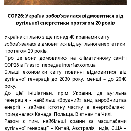
COP26: Україна зобов'язалася відмовитися від
вугільної енергетики протягом 20 років
Україна спільно з ще понад 40 країнами світу
зобов'язалася відмовитися від вугільної енергетики
протягом 20 років.
Про це вони домовилися на кліматичному саміті
COP26 в Глазго, передає interfax.com.ua.
Більші економіки світу повинні відмовитися від
вугільної генерації до 2030 року, менші – до 2040
року.
До цієї ініціативи, крім України, де вугільна
генерація - найбільш «брудний» вид виробництва
енергії - займає істотну частку в енергобалансі,
приєдналася Канада, Польща, В'єтнам та Чилі.
Разом з тим, найбільші країни за масштабами
вугільної генерації – Китай, Австралія, Індія, США –