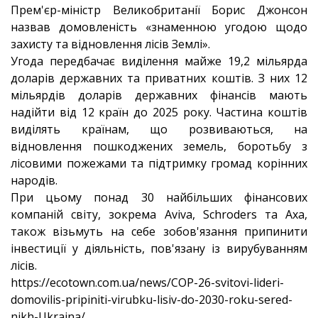
Прем'єр-міністр Великобританії Борис Джонсон
назвав домовленість «знаменною угодою щодо
захисту та відновлення лісів Землі».
Угода передбачає виділення майже 19,2 мільярда
доларів державних та приватних коштів. З них 12
мільярдів доларів державних фінансів мають
надійти від 12 країн до 2025 року. Частина коштів
виділять країнам, що розвиваються, на
відновлення пошкоджених земель, боротьбу з
лісовими пожежами та підтримку громад корінних
народів.
При цьому понад 30 найбільших фінансових
компаній світу, зокрема Aviva, Schroders та Axa,
також візьмуть на себе зобов'язання припинити
інвестиції у діяльність, пов'язану із вирубуванням
лісів.
https://ecotown.com.ua/news/COP-26-svitovi-lideri-
domovilis-pripiniti-virubku-lisiv-do-2030-roku-sered-
nikh-Ukraina/