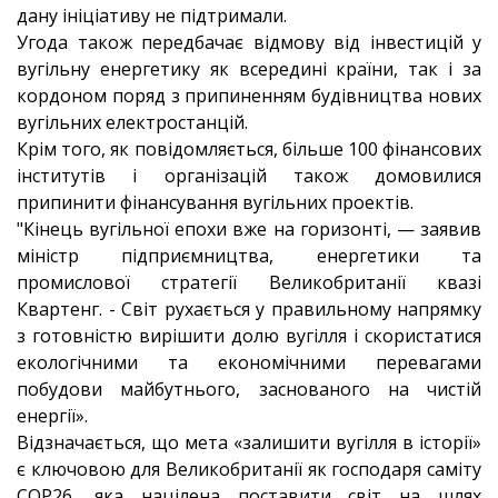
дану ініціативу не підтримали.
Угода також передбачає відмову від інвестицій у
вугільну енергетику як всередині країни, так і за
кордоном поряд з припиненням будівництва нових
вугільних електростанцій.
Крім того, як повідомляється, більше 100 фінансових
інститутів і організацій також домовилися
припинити фінансування вугільних проектів.
"Кінець вугільної епохи вже на горизонті, — заявив
міністр підприємництва, енергетики та
промислової стратегії Великобританії квазі
Квартенг. - Світ рухається у правильному напрямку
з готовністю вирішити долю вугілля і скористатися
екологічними та економічними перевагами
побудови майбутнього, заснованого на чистій
енергії».
Відзначається, що мета «залишити вугілля в історії»
є ключовою для Великобританії як господаря саміту
COP26, яка націлена поставити світ на шлях