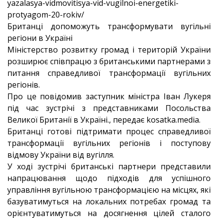
yazalasya-vidmovitisya-vid-vugilnoi-energetiki-
protyagom-20-rokiv/
Британці допоможуть трансформувати вугільні
регіони в Україні
Міністерство розвитку громад і територій України
розширює співпрацю з британськими партнерами з
питання справедливої трансформації вугільних
регіонів.
Про це повідомив заступник міністра Іван Лукеря
під час зустрічі з представниками Посольства
Великої Британії в Україні., передає kosatka.media.
Британці готові підтримати процес справедливої
трансформації вугільних регіонів і поступову
відмову України від вугілля.
У ході зустрічі британські партнери представили
напрацювання щодо підходів для успішного
управління вугільною трансформацією на місцях, які
базуватимуться на локальних потребах громад та
орієнтуватимуться на досягнення цілей сталого