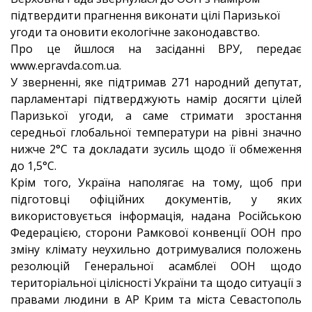
підтвердити прагнення виконати цілі Паризької
угоди та оновити екологічне законодавство.
Про це йшлося на засіданні ВРУ, передає
www.epravda.com.ua.
У зверненні, яке підтримав 271 народний депутат,
парламентарі підтверджують намір досягти цілей
Паризької угоди, а саме стримати зростання
середньої глобальної температури на рівні значно
нижче 2°C та докладати зусиль щодо її обмеження
до 1,5°C.
Крім того, Україна наполягає на тому, щоб при
підготовці офіційних документів, у яких
використовується інформація, надана Російською
Федерацією, сторони Рамкової конвенції ООН про
зміну клімату неухильно дотримувалися положень
резолюцій Генеральної асамблеї ООН щодо
територіальної цілісності України та щодо ситуації з
правами людини в АР Крим та міста Севастополь