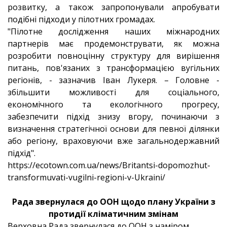
розвитку, а також запропонували апробувати
подібні підходи у пілотних громадах.
"Пілотне дослідження наших міжнародних
партнерів має продемонструвати, як можна
розробити повноцінну структуру для вирішення
питань, пов'язаних з трансформацією вугільних
регіонів, - зазначив Іван Лукеря. – Головне -
збільшити можливості для соціального,
економічного та екологічного прогресу,
забезпечити підхід знизу вгору, починаючи з
визначення стратегічної основи для певної ділянки
або регіону, враховуючи вже загальнодержавний
підхід".
https://ecotown.com.ua/news/Britantsi-dopomozhut-
transformuvati-vugilni-regioni-v-Ukraini/
Рада звернулася до ООН щодо плану України з
протидії кліматичним змінам
Верховна Рада звернулася до ООН з наміром