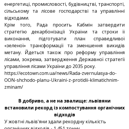
енергетиці, промисловості, будівництві, транспорті,
сільському та лісове господарстві та управлінні
відходами.
Крім того, Рада просить Кабмін затвердити
стратегію декарбонізації України та строки її
виконання, підготувати план справедливої
«зеленої» трансформації та зменшення викидів
метану. Йдеться також про реформу управління
лісами, зокрема, затвердження Державної стратегії
управління лісами України до 2035 року.
https://ecotown.com.ua/news/Rada-zvernulasya-do-
OON-shchodo-planu-Ukraini-z-protidii-klimatichnim-
zminam/
В добриво, а не на звалище: львівяни
встановили рекорд із компостування органічних
відходів
У жовтні львів'яни здали рекордну кількість
органічних відходів - 1 451 тонну.