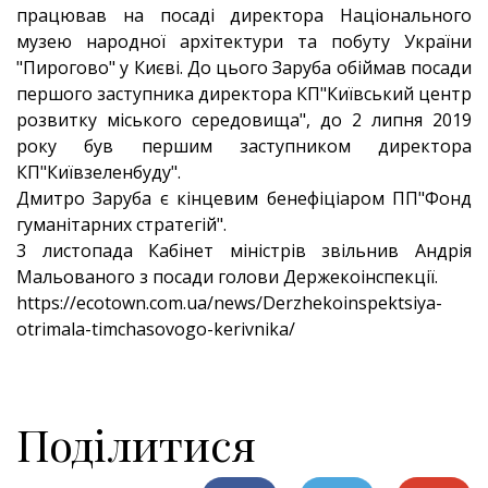
працював на посаді директора Національного
музею народної архітектури та побуту України
"Пирогово" у Києві. До цього Заруба обіймав посади
першого заступника директора КП"Київський центр
розвитку міського середовища", до 2 липня 2019
року був першим заступником директора
КП"Київзеленбуду".
Дмитро Заруба є кінцевим бенефіціаром ПП"Фонд
гуманітарних стратегій".
3 листопада Кабінет міністрів звільнив Андрія
Мальованого з посади голови Держекоінспекції.
https://ecotown.com.ua/news/Derzhekoinspektsiya-
otrimala-timchasovogo-kerivnika/
Поділитися