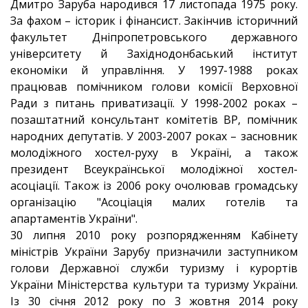
Дмитро Заруба народився 17 листопада 1975 року.
За фахом – історик і фінансист. Закінчив історичний
факультет Дніпропетровського державного
університету й Західнодонбаський інститут
економіки й управління. У 1997-1988 роках
працював помічником голови комісії Верховної
Ради з питань приватизації. У 1998-2002 роках –
позаштатний консультант комітетів ВР, помічник
народних депутатів. У 2003-2007 роках – засновник
молодіжного хостел-руху в Україні, а також
президент Всеукраїнської молодіжної хостел-
асоціації. Також із 2006 року очолював громадську
організацію "Асоціація малих готелів та
апартаментів України".
30 липня 2010 року розпорядженням Кабінету
міністрів України Зарубу призначили заступником
голови Державної служби туризму і курортів
України Міністерства культури та туризму України.
Із 30 січня 2012 року по 3 жовтня 2014 року