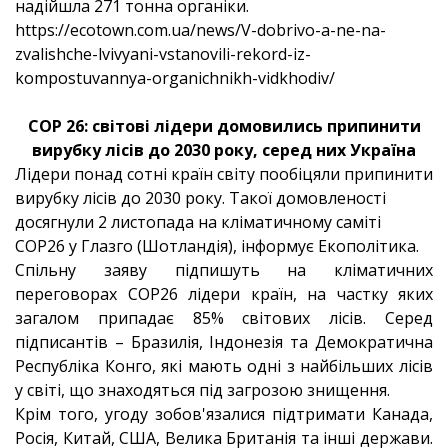
надійшла 271 тонна органіки.
https://ecotown.com.ua/news/V-dobrivo-a-ne-na-
zvalishche-lvivyani-vstanovili-rekord-iz-
kompostuvannya-organichnikh-vidkhodiv/
COP 26: світові лідери домовились припинити
вирубку лісів до 2030 року, серед них Україна
Лідери понад сотні країн світу пообіцяли припинити
вирубку лісів до 2030 року. Такої домовленості
досягнули 2 листопада на кліматичному саміті
COP26 у Глазго (Шотландія), інформує Екополітика.
Спільну заяву підпишуть на кліматичних
переговорах COP26 лідери країн, на частку яких
загалом припадає 85% світових лісів. Серед
підписантів – Бразилія, Індонезія та Демократична
Республіка Конго, які мають одні з найбільших лісів
у світі, що знаходяться під загрозою знищення.
Крім того, угоду зобов'язалися підтримати Канада,
Росія, Китай, США, Велика Британія та інші держави.