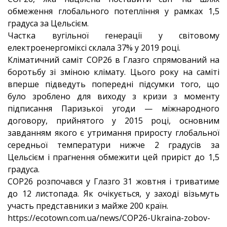
обмеження глобального потепління у рамках 1,5
градуса за Цельсієм.
Частка вугільної генерації у світовому
електроенергоміксі склала 37% у 2019 році.
Кліматичний саміт COP26 в Глазго спрямований на
боротьбу зі зміною клімату. Цього року на саміті
вперше підведуть попередні підсумки того, що
було зроблено для виходу з кризи з моменту
підписання Паризької угоди — міжнародного
договору, прийнятого у 2015 році, основним
завданням якого є утримання приросту глобальної
середньої температури нижче 2 градусів за
Цельсієм і прагнення обмежити цей приріст до 1,5
градуса.
COP26 розпочався у Глазго 31 жовтня і триватиме
до 12 листопада. Як очікується, у заході візьмуть
участь представники з майже 200 країн.
https://ecotown.com.ua/news/COP26-Ukraina-zobov-