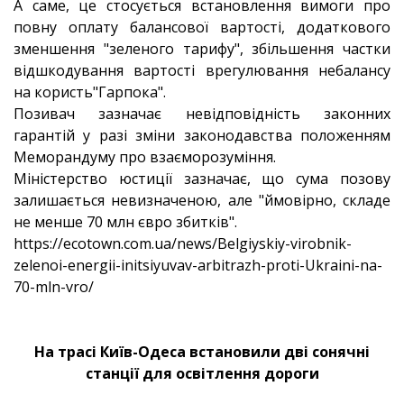
А саме, це стосується встановлення вимоги про
повну оплату балансової вартості, додаткового
зменшення "зеленого тарифу", збільшення частки
відшкодування вартості врегулювання небалансу
на користь"Гарпока".
Позивач зазначає невідповідність законних
гарантій у разі зміни законодавства положенням
Меморандуму про взаєморозуміння.
Міністерство юстиції зазначає, що сума позову
залишається невизначеною, але "ймовірно, складе
не менше 70 млн євро збитків".
https://ecotown.com.ua/news/Belgiyskiy-virobnik-
zelenoi-energii-initsiyuvav-arbitrazh-proti-Ukraini-na-
70-mln-vro/
На трасі Київ-Одеса встановили дві сонячні
станції для освітлення дороги