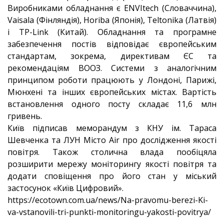
Виробниками обладнання є ENVItech (Словаччина),
Vaisala (Фінляндія), Horiba (Японія), Teltonika (Латвія)
і TP-Link (Китай). Обладнання та програмне
забезпечення постів відповідає європейським
стандартам, зокрема, директивам ЄС та
рекомендаціям ВООЗ. Системи з аналогічним
принципом роботи працюють у Лондоні, Парижі,
Мюнхені та інших європейських містах. Вартість
встановлення одного посту складає 11,6 млн
гривень.
Київ підписав меморандум з КНУ ім. Тараса
Шевченка та ЛУН Місто Air про дослідження якості
повітря. Також столична влада пообіцяла
розширити мережу моніторингу якості повітря та
додати сповіщення про його стан у міський
застосунок «Київ Цифровий».
https://ecotown.com.ua/news/Na-pravomu-berezi-Ki-
va-vstanovili-tri-punkti-monitoringu-yakosti-povitrya/