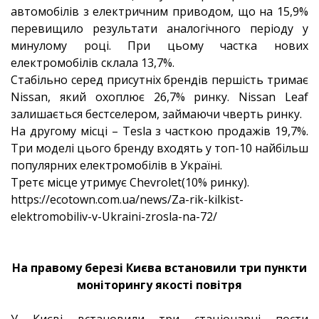
автомобілів з електричним приводом, що на 15,9%
перевищило результати аналогічного періоду у
минулому році. При цьому частка нових
електромобілів склала 13,7%.
Стабільно серед присутніх брендів першість тримає
Nissan, який охоплює 26,7% ринку. Nissan Leaf
залишається бестселером, займаючи чверть ринку.
На другому місці – Tesla з часткою продажів 19,7%.
Три моделі цього бренду входять у топ-10 найбільш
популярних електромобілів в Україні.
Третє місце утримує Chevrolet(10% ринку).
https://ecotown.com.ua/news/Za-rik-kilkist-
elektromobiliv-v-Ukraini-zrosla-na-72/
На правому березі Києва встановили три пункти
моніторингу якості повітря
У Києві встановили три стаціонарні пости