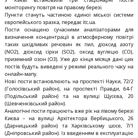
моніторингу повітря на правому березі.
Пункти стануть частиною єдиної міської системи
європейського зразка, передає itc.ua.
Пости оснащено сучасними аналізаторами для
визначення концентрації в атмосферному повітрі
таких шкідливих речовин як пил, діоксид азоту
(NO2), діоксид сірки (SO2), оксид вуглецю (CO),
приземний озон (O3). Уже до кінця місяця дані цих
постів будуть виведені у режимі реального часу на
онлайн-мапу.
Нові пости встановлюють на проспекті Науки, 72/2
(Голосіївський район), на проспекті Правди, 64-Г
(Подільський район) та на вулиці Щусєва, 20
(Шевченківський район).
Аналогічні пости працюють вже рік на лівому березі
Києва – на вулиці Архітектора Вербицького, 26
(Дарницький район) та Харківському шосе, 7/1
(Дніпровський район). Із введенням в експлуатацію