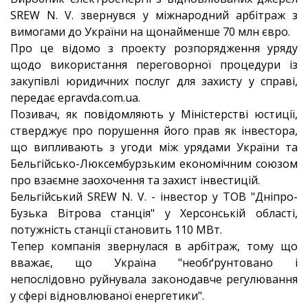
SREW N. V. звернувся у міжнародний арбітраж з
вимогами до України на щонайменше 70 млн євро.
Про це відомо з проекту розпорядження уряду
щодо використання переговорної процедури із
закупівлі юридичних послуг для захисту у справі,
передає epravda.com.ua.
Позивач, як повідомляють у Міністерстві юстиції,
стверджує про порушення його прав як інвестора,
що випливають з угоди між урядами України та
Бельгійсько-Люксембурзьким економічним союзом
про взаємне заохочення та захист інвестицій.
Бельгійський SREW N. V. - інвестор у ТОВ "Дніпро-
Бузька Вітрова станція" у Херсонській області,
потужність станції становить 110 МВт.
Тепер компанія звернулася в арбітраж, тому що
вважає, що Україна "необґрунтовано і
непослідовно руйнувала законодавче регулювання
у сфері відновлюваної енергетики".