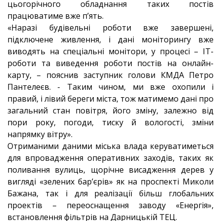
цьогорічного обладнання таких постів
працюватиме вже п’ять.
«Наразі будівельні роботи вже завершені,
підключене живлення, і дані моніторингу вже
виводять на спеціальні монітори, у процесі – IT-
роботи та виведення роботи постів на онлайн-
карту, – пояснив заступник голови КМДА Петро
Пантелеєв. - Таким чином, ми вже охопили і
правий, і лівий береги міста, тож матимемо дані про
загальний стан повітря, його зміну, залежно від
пори року, погоди, тиску й вологості, зміни
напрямку вітру».
Отриманими даними міська влада керуватиметься
для впровадження оперативних заходів, таких як
поливання вулиць, щорічне висадження дерев у
вигляді «зелених бар’єрів» як на проспекті Миколи
Бажана, так і для реалізації більш глобальних
проектів – переоснащення заводу «Енергія»,
встановлення фільтрів на Дарницькій ТЕЦ.