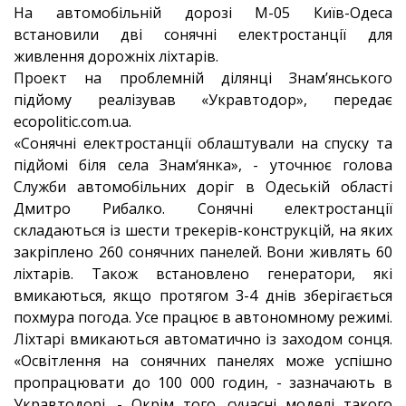
На автомобільній дорозі М-05 Київ-Одеса
встановили дві сонячні електростанції для
живлення дорожніх ліхтарів.
Проект на проблемній ділянці Знам’янського
підйому реалізував «Укравтодор», передає
ecopolitic.com.ua.
«Сонячні електростанції облаштували на спуску та
підйомі біля села Знам‘янка», - уточнює голова
Служби автомобільних доріг в Одеській області
Дмитро Рибалко. Сонячні електростанції
складаються із шести трекерів-конструкцій, на яких
закріплено 260 сонячних панелей. Вони живлять 60
ліхтарів. Також встановлено генератори, які
вмикаються, якщо протягом 3-4 днів зберігається
похмура погода. Усе працює в автономному режимі.
Ліхтарі вмикаються автоматично із заходом сонця.
«Освітлення на сонячних панелях може успішно
пропрацювати до 100 000 годин, - зазначають в
Укравтодорі. - Окрім того, сучасні моделі такого