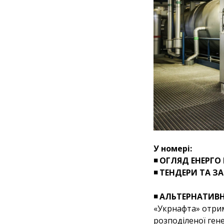
У номері:
◾ ОГЛЯД ЕНЕРГО
◾ ТЕНДЕРИ ТА ЗА
◾ АЛЬТЕРНАТИВН
«Укрнафта» отрим
розподіленої гене