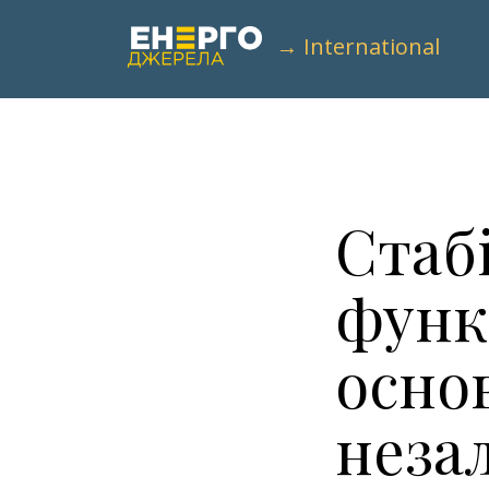
→ International
Стаб
функ
осно
неза