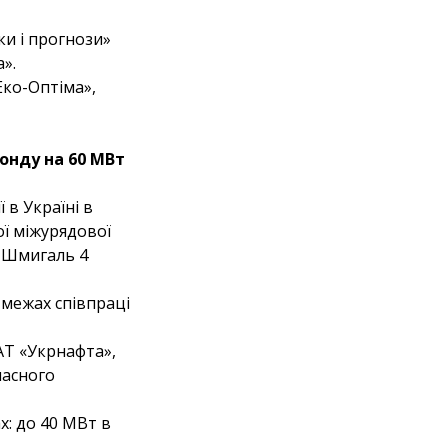
ки і прогнози»
».
Еко-Оптіма»,
онду на 60 МВт
 в Україні в
ої міжурядової
с Шмигаль 4
 межах співпраці
АТ «Укрнафта»,
ласного
х: до 40 МВт в