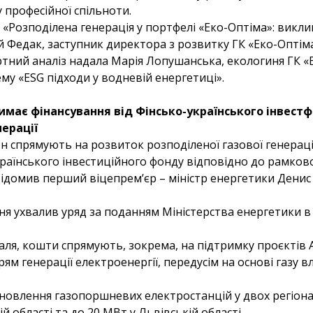
у професійної спільноти.
 «Розподілена генерація у портфелі «Еко-Оптіма»: викли
 Федак, заступник директора з розвитку ГК «Еко-Оптіма
ртний аналіз надала Марія Лопушанська, екологиня ГК «
му «ESG підходи у водневій енергетиці».
має фінансування від Фінсько-українського інвестф
нерації
н спрямують на розвиток розподіленої газової генерації
раїнського інвестиційного фонду відповідно до рамков
відомив перший віцепрем’єр – міністр енергетики Дени
ня ухвалив уряд за поданням Міністерства енергетики в
ля, кошти спрямують, зокрема, на підтримку проєктів 
ям генерації електроенергії, передусім на основі газу в
новлення газопоршневих електростанцій у двох регіона
й області та до 20 МВт у Львівській області.