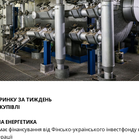
 РИНКУ ЗА ТИЖДЕНЬ
КУПІВЛІ
А ЕНЕРГЕТИКА
ає фінансування від Фінсько-українського інвестфонду 
рації