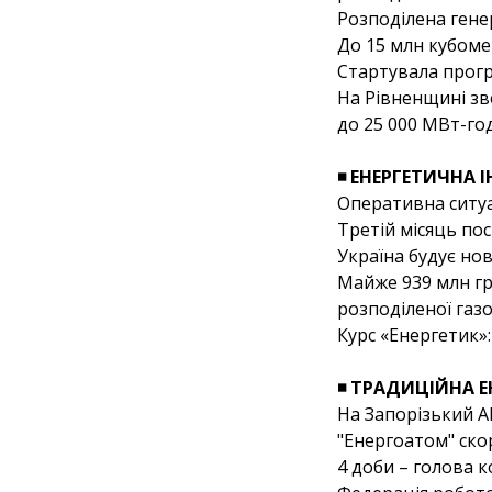
Розподілена генер
До 15 млн кубоме
Стартувала прогр
На Рівненщині зв
до 25 000 МВт-го
◾ ЕНЕРГЕТИЧНА 
Оперативна ситуа
Третій місяць по
Україна будує но
Майже 939 млн гр
розподіленої газо
Курс «Енергетик»
◾ ТРАДИЦІЙНА Е
На Запорізький А
"Енергоатом" ско
4 доби – голова к