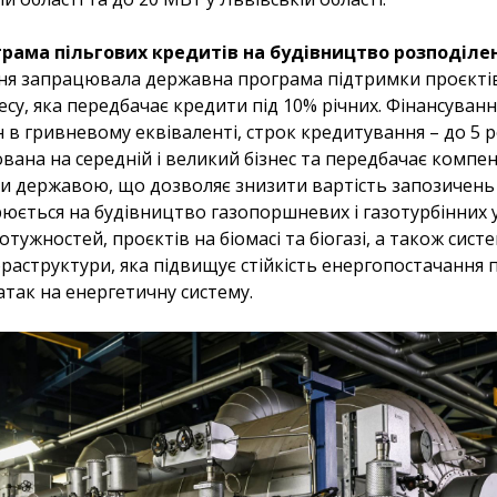
рама пільгових кредитів на будівництво розподілен
рвня запрацювала державна програма підтримки проєкті
несу, яка передбачає кредити під 10% річних. Фінансуван
 в гривневому еквіваленті, строк кредитування – до 5 р
вана на середній і великий бізнес та передбачає компе
ки державою, що дозволяє знизити вартість запозичень 
ється на будівництво газопоршневих і газотурбінних 
тужностей, проєктів на біомасі та біогазі, а також сис
нфраструктури, яка підвищує стійкість енергопостачання 
атак на енергетичну систему.