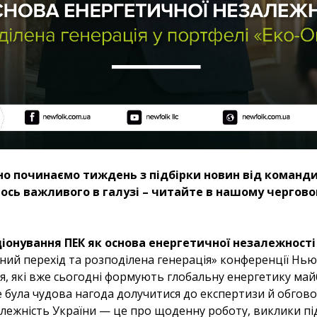
но починаємо тиждень з підбірки новин від коман
ось важливого в галузі – читайте в нашому чергово
іонування ПЕК як основа енергетичної незалежності
елений перехід та розподілена генерація» конференції Н
я, які вже сьогодні формують глобальну енергетику май
е була чудова нагода долучитися до експертизи й обгов
лежність України — це про щоденну роботу, виклики п