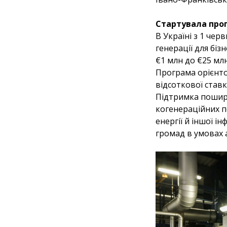
Стартувала прог
В Україні з 1 че
генерації для біз
€1 млн до €25 млн
Програма орієнто
відсоткової став
Підтримка поширю
когенераційних по
енергії й іншої і
громад в умовах 