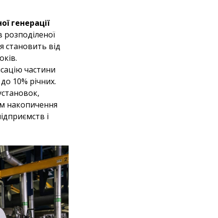
ої генерації
в розподіленої
ня становить від
оків.
нсацію частини
до 10% річних.
установок,
тем накопичення
підприємств і