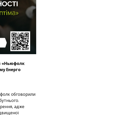
ди «Ньюфолк
му Енерго
ьюфолк обговорили
бутнього.
орення, адже
ідвищеної