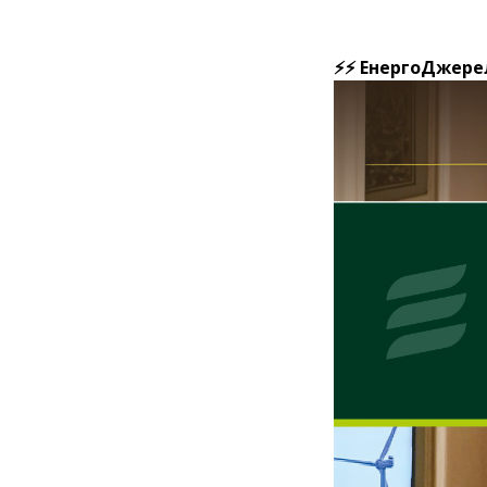
⚡⚡ ЕнергоДжерел