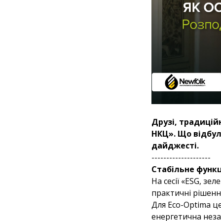
Друзі, традицій
НКЦ». Що відбул
дайджесті.
--------------------
Стабільне функц
На сесії «ESG, з
практичні рішенн
Для Eco-Optima ц
енергетична неза