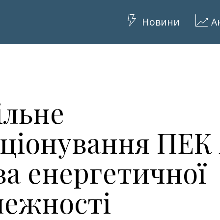
Новини
А
ільне
ціонування ПЕК 
ва енергетичної
лежності