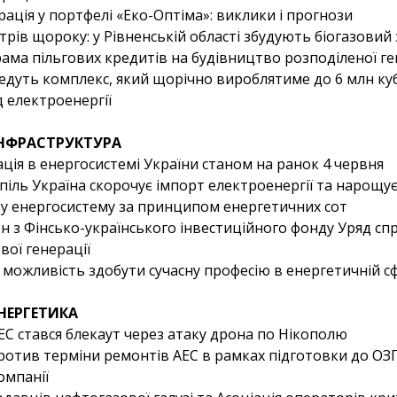
ація у портфелі «Еко-Оптіма»: виклики і прогнози
трів щороку: у Рівненській області збудують біогазовий
ама пільгових кредитів на будівництво розподіленої ге
едуть комплекс, який щорічно вироблятиме до 6 млн куб
д електроенергії
ІНФРАСТРУКТУРА
ція в енергосистемі України станом на ранок 4 червня
спіль Україна скорочує імпорт електроенергії та нарощу
ву енергосистему за принципом енергетичних сот
н з Фінсько-українського інвестиційного фонду Уряд сп
вої генерації
: можливість здобути сучасну професію в енергетичній с
НЕРГЕТИКА
ЕС стався блекаут через атаку дрона по Нікополю
ротив терміни ремонтів АЕС в рамках підготовки до ОЗ
омпанії