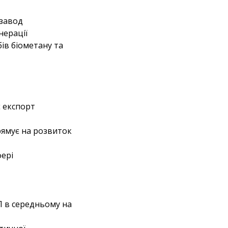
 завод
нерації
ів біометану та
є експорт
рямує на розвиток
фері
П в середньому на