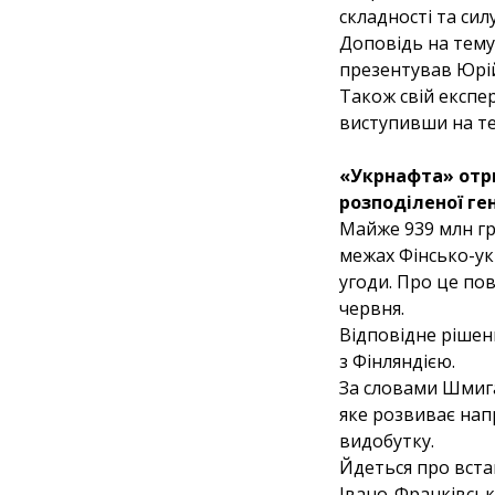
складності та сил
Доповідь на тему
презентував Юрій
Також свій експе
виступивши на те
«Укрнафта» отри
розподіленої ге
Майже 939 млн гр
межах Фінсько-ук
угоди. Про це по
червня.
Відповідне рішен
з Фінляндією.
За словами Шмига
яке розвиває напр
видобутку.
Йдеться про вста
Івано-Франківські