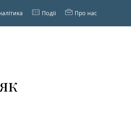
налітика
Події
Про нас
як