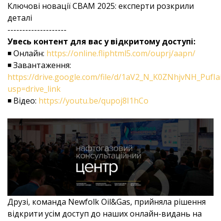
Ключові новації CBAM 2025: експерти розкрили
деталі
--------------------
Увесь контент для вас у відкритому доступі:
◾ Онлайн:
https://online.fliphtml5.com/ouprj/aapn/
◾ Завантаження:
https://drive.google.com/file/d/1aV2_N_K0ZNhjvNH_PufIa
usp=drive_link
◾ Відео:
https://youtu.be/qupoj8I1hCo
Друзі, команда Newfolk Oil&Gas, прийняла рішення
відкрити усім доступ до наших онлайн-видань на