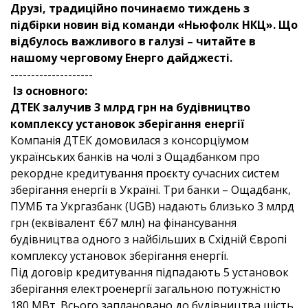
Друзі, традиційно починаємо тиждень з
підбірки новин від команди «Ньюфолк НКЦ». Що
відбулось важливого в галузі – читайте в
нашому черговому Енерго дайджесті.
--------------------
Із основного:
ДТЕК залучив 3 млрд грн на будівництво
комплексу установок зберігання енергії
Компанія ДТЕК домовилася з консорціумом
українських банків на чолі з Ощадбанком про
рекордне кредитування проєкту сучасних систем
зберігання енергії в Україні. Три банки – Ощадбанк,
ПУМБ та Укргазбанк (UGB) надають близько 3 млрд
грн (еквівалент €67 млн) на фінансування
будівництва одного з найбільших в Східній Європі
комплексу установок зберігання енергії.
Під договір кредитування підпадають 5 установок
зберігання електроенергії загальною потужністю
180 МВт. Всього заплановано до будівництва шість