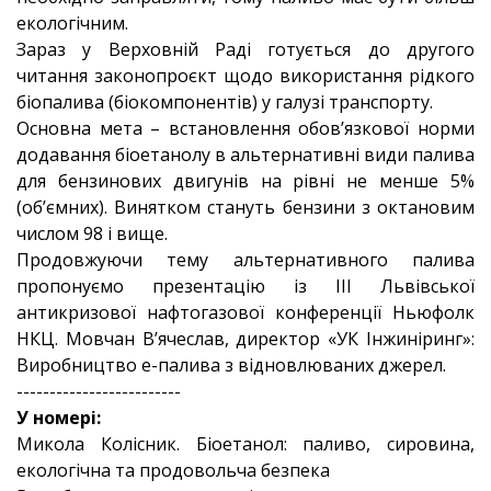
екологічним.
Зараз у Верховній Раді готується до другого
читання законопроєкт щодо використання рідкого
біопалива (біокомпонентів) у галузі транспорту.
Основна мета – встановлення обов’язкової норми
додавання біоетанолу в альтернативні види палива
для бензинових двигунів на рівні не менше 5%
(об’ємних). Винятком стануть бензини з октановим
числом 98 і вище.
Продовжуючи тему альтернативного палива
пропонуємо презентацію із III Львівської
антикризової нафтогазової конференції Ньюфолк
НКЦ. Мовчан В’ячеслав, директор «УК Інжиніринг»:
Виробництво е-палива з відновлюваних джерел.
-------------------------
У номері:
Микола Колісник. Біоетанол: паливо, сировина,
екологічна та продовольча безпека