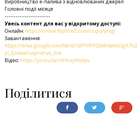
Виробництво е-палива з відновлюваних джерел
Головні події місяця
-------------------------
Увесь контент для вас у відкритому доступі:
Онлайн:
https://online.fliphtml5.com/ouprj/ytxg/
Завантаження:
https://drive.google.com/file/d/1dPfYRIYQbW4aKkDgIt7G
pi_Q/view?usp=drive_link
Відео:
https://youtu.be/nYhcxyNvbjw
Поділитися