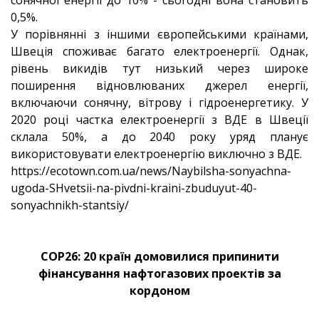
сонячної енергії до 10% - сьогодні вона становить
0,5%.
У порівнянні з іншими європейськими країнами,
Швеція споживає багато електроенергії. Однак,
рівень викидів тут низький через широке
поширення відновлюваних джерел енергії,
включаючи сонячну, вітрову і гідроенергетику. У
2020 році частка електроенергії з ВДЕ в Швеції
склала 50%, а до 2040 року уряд планує
використовувати електроенергію виключно з ВДЕ.
https://ecotown.com.ua/news/Naybilsha-sonyachna-
ugoda-SHvetsii-na-pivdni-kraini-zbuduyut-40-
sonyachnikh-stantsiy/
COP26: 20 країн домовилися припинити
фінансування нафтогазових проектів за
кордоном