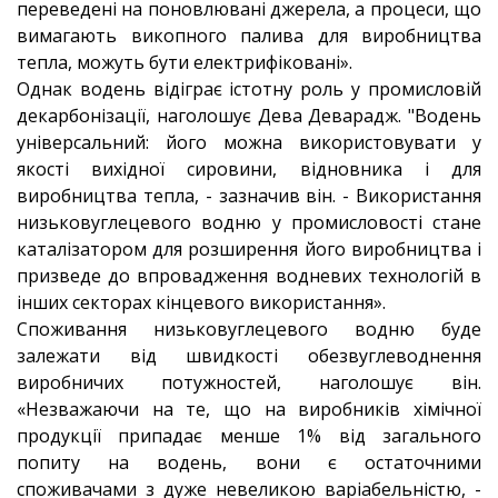
переведені на поновлювані джерела, а процеси, що
вимагають викопного палива для виробництва
тепла, можуть бути електрифіковані».
Однак водень відіграє істотну роль у промисловій
декарбонізації, наголошує Дева Деварадж. "Водень
універсальний: його можна використовувати у
якості вихідної сировини, відновника і для
виробництва тепла, - зазначив він. - Використання
низьковуглецевого водню у промисловості стане
каталізатором для розширення його виробництва і
призведе до впровадження водневих технологій в
інших секторах кінцевого використання».
Споживання низьковуглецевого водню буде
залежати від швидкості обезвуглеводнення
виробничих потужностей, наголошує він.
«Незважаючи на те, що на виробників хімічної
продукції припадає менше 1% від загального
попиту на водень, вони є остаточними
споживачами з дуже невеликою варіабельністю, -