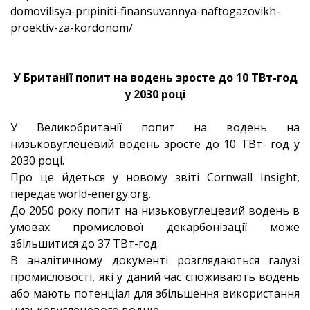
domovilisya-pripiniti-finansuvannya-naftogazovikh-
proektiv-za-kordonom/
У Британії попит на водень зросте до 10 ТВт-год
у 2030 році
У Великобританії попит на водень на
низьковуглецевий водень зросте до 10 ТВт- год у
2030 році.
Про це йдеться у новому звіті Cornwall Insight,
передає world-energy.org.
До 2050 року попит на низьковуглецевий водень в
умовах промислової декарбонізації може
збільшитися до 37 ТВт-год.
В аналітичному документі розглядаються галузі
промисловості, які у даний час споживають водень
або мають потенціал для збільшення використання