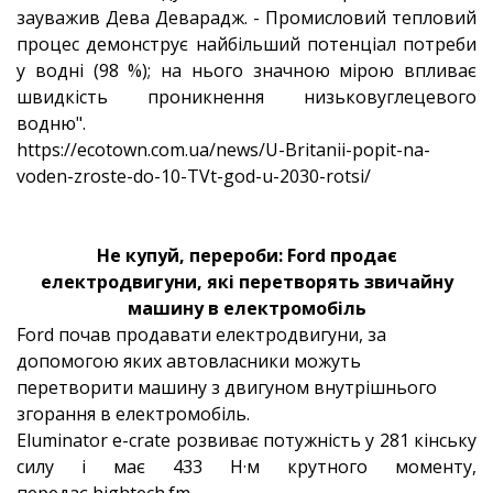
зауважив Дева Деварадж. - Промисловий тепловий
процес демонструє найбільший потенціал потреби
у водні (98 %); на нього значною мірою впливає
швидкість проникнення низьковуглецевого
водню".
https://ecotown.com.ua/news/U-Britanii-popit-na-
voden-zroste-do-10-TVt-god-u-2030-rotsi/
Не купуй, перероби: Ford продає
електродвигуни, які перетворять звичайну
машину в електромобіль
Ford почав продавати електродвигуни, за
допомогою яких автовласники можуть
перетворити машину з двигуном внутрішнього
згорання в електромобіль.
Eluminator e-crate розвиває потужність у 281 кінську
силу і має 433 Н·м крутного моменту,