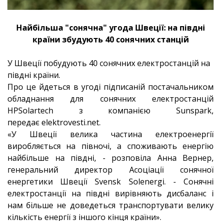
Найбільша "сонячна" угода Швеції: на півдні
країни збудують 40 сонячних станцій
У Швеції побудують 40 сонячних електростанцій на
півдні країни.
Про це йдеться в угоді підписаній постачальником
обладнання для сонячних електростанцій
HPSolartech з компанією Sunspark,
передає elektrovesti.net.
«У Швеції велика частина електроенергії
виробляється на півночі, а споживають енергію
найбільше на півдні, - розповіла Анна Вернер,
генеральний директор Асоціації сонячної
енергетики Швеції Svensk Solenergi. - Сонячні
електростанції на півдні вирівняють дисбаланс і
нам більше не доведеться транспортувати велику
кількість енергії з іншого кінця країни».