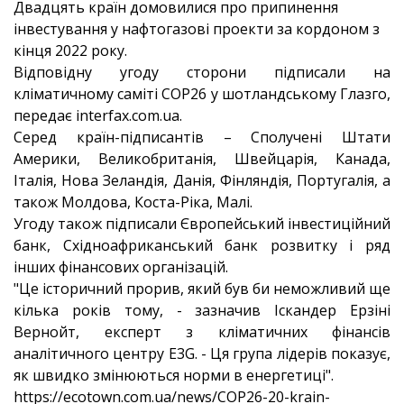
Двадцять країн домовилися про припинення
інвестування у нафтогазові проекти за кордоном з
кінця 2022 року.
Відповідну угоду сторони підписали на
кліматичному саміті COP26 у шотландському Глазго,
передає interfax.com.ua.
Серед країн-підписантів – Сполучені Штати
Америки, Великобританія, Швейцарія, Канада,
Італія, Нова Зеландія, Данія, Фінляндія, Португалія, а
також Молдова, Коста-Ріка, Малі.
Угоду також підписали Європейський інвестиційний
банк, Східноафриканський банк розвитку і ряд
інших фінансових організацій.
"Це історичний прорив, який був би неможливий ще
кілька років тому, - зазначив Іскандер Ерзіні
Вернойт, експерт з кліматичних фінансів
аналітичного центру E3G. - Ця група лідерів показує,
як швидко змінюються норми в енергетиці".
https://ecotown.com.ua/news/COP26-20-krain-