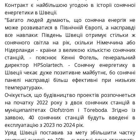
Контракт є найбільшою угодою в історії сонячної
енергетики в Швеції.
"Багато людей думають, що сонячна енергія не
може розвиватися в Північній Європі, а насправді
все навпаки: Південь Швеції отримує стільки ж
сонячного світла на рік, скільки Німеччина або
Нідерланди - країни з великою кількістю сонячних
станцій, - пояснює Кенні Фогель, генеральний
директор HPSolartech. - Сонячну енергетику в
Швеції чекає дуже позитивне майбутнє, бо сонячні
панелі насправді більш ефективні при низьких
температурах».
Очікується, що будівництво проектів розпочнеться
на початку 2022 року з двох сонячних станцій в
муніципалітетах Olofström і Töreboda. Згідно із
заявою, 40 сонячних станцій будуть введені в
експлуатацію з 2023 по 2024 рік.
Уряд Швеції поставив за мету збільшити частку