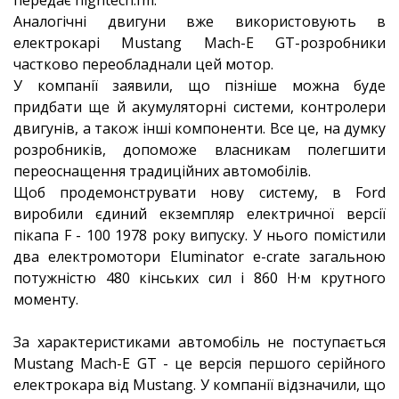
передає hightech.fm.
Аналогічні двигуни вже використовують в
електрокарі Mustang Mach-E GT-розробники
частково переобладнали цей мотор.
У компанії заявили, що пізніше можна буде
придбати ще й акумуляторні системи, контролери
двигунів, а також інші компоненти. Все це, на думку
розробників, допоможе власникам полегшити
переоснащення традиційних автомобілів.
Щоб продемонструвати нову систему, в Ford
виробили єдиний екземпляр електричної версії
пікапа F - 100 1978 року випуску. У нього помістили
два електромотори Eluminator e-crate загальною
потужністю 480 кінських сил і 860 Н·м крутного
моменту.
За характеристиками автомобіль не поступається
Mustang Mach-E GT - це версія першого серійного
електрокара від Mustang. У компанії відзначили, що