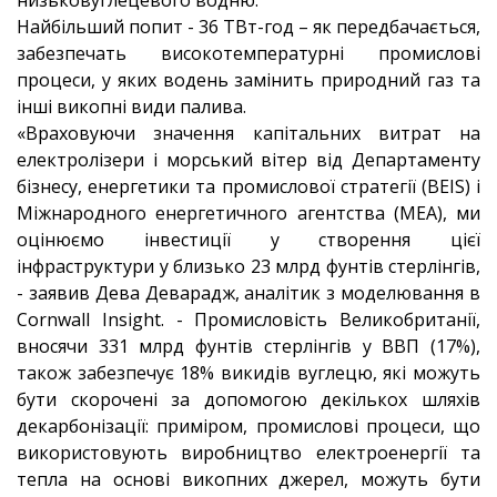
низьковуглецевого водню.
Найбільший попит - 36 ТВт-год – як передбачається,
забезпечать високотемпературні промислові
процеси, у яких водень замінить природний газ та
інші викопні види палива.
«Враховуючи значення капітальних витрат на
електролізери і морський вітер від Департаменту
бізнесу, енергетики та промислової стратегії (BEIS) і
Міжнародного енергетичного агентства (МЕА), ми
оцінюємо інвестиції у створення цієї
інфраструктури у близько 23 млрд фунтів стерлінгів,
- заявив Дева Деварадж, аналітик з моделювання в
Cornwall Insight. - Промисловість Великобританії,
вносячи 331 млрд фунтів стерлінгів у ВВП (17%),
також забезпечує 18% викидів вуглецю, які можуть
бути скорочені за допомогою декількох шляхів
декарбонізації: приміром, промислові процеси, що
використовують виробництво електроенергії та
тепла на основі викопних джерел, можуть бути