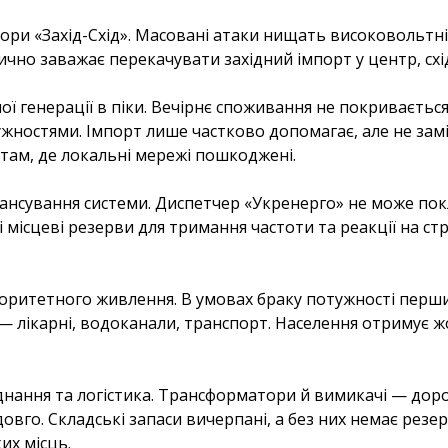
ри «Захід-Схід». Масовані атаки нищать високовольтні л
зично заважає перекачувати західний імпорт у центр, схі
ої генерації в піки. Вечірнє споживання не покриваєтьс
жностями. Імпорт лише частково допомагає, але не зам
 там, де локальні мережі пошкоджені.
нсування системи. Диспетчер «Укренерго» не може пок
ні місцеві резерви для тримання частоти та реакції на ст
оритетного живлення. В умовах браку потужності пер
 — лікарні, водоканали, транспорт. Населення отримує ж
нання та логістика. Трансформатори й вимикачі — дорогі
овго. Складські запаси вичерпані, а без них немає резе
их місць.