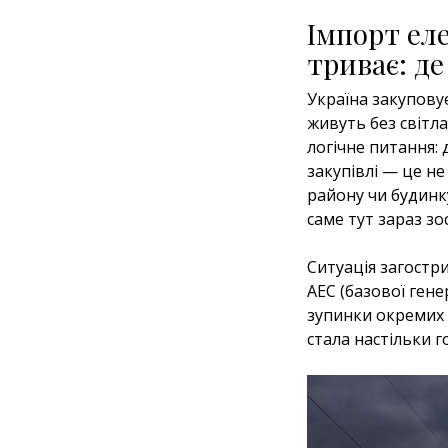
Імпорт ел
триває: д
Україна закуповує
живуть без світла
логічне питання:
закупівлі — це не
району чи будинку
саме тут зараз з
Ситуація загостри
АЕС (базової ген
зупинки окремих 
стала настільки г