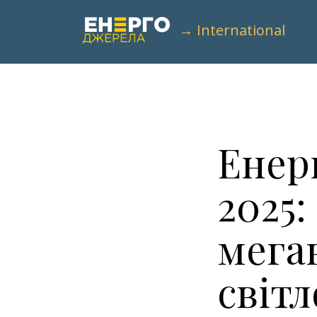
→ International
Енер
2025:
мега
світл