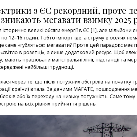
ектрики з ЄС рекордний, проте д
е зникають мегавати взимку 2025 
 історично великі обсяги енергії в ЄС [1], але мільйони л
 по 12–16 годин. Тобто імпорт іде, а струму в оселях нем
 де саме «губляться» мегавати? Проте цей парадокс має 
 «світло в розетці», а лише додатковий ресурс. Щоб еле
, мають працювати магістральні лінії, підстанції та мер
осереджені найбільші труднощі.
лася через те, що після потужних обстрілів на початку 
ерації країни) впала. За даними МАГАТЕ, пошкодження м
блоків або їх переходу на низьку потужність. Саме тому
острою на всіх рівнях прийняття рішень.