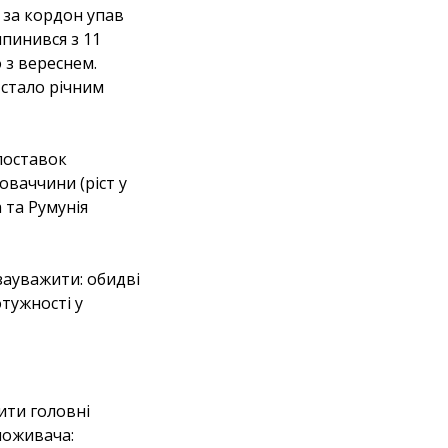
 за кордон упав
ипинився з 11
 з вереснем.
 стало річним
поставок
оваччини (ріст у
 та Румунія
 зауважити: обидві
тужності у
лити головні
поживача: