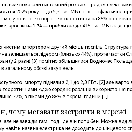
ень вже показали системний розрив. Продаж електрики
жовтня 2025 року — до 5,3 тис. МВт-год — і фактично пр
аємо, у жовтні експорт теж скоротився на 85% порівняно
аки, зросли на 17% — приблизно до 415 тис. МВт-год, що
я чистим імпортером другий місяць поспіль. Структура 
ина залишається лідером (близько 44%), проте частки Сл
ови (у 2 рази) [3] помітно збільшилися. Водночас Польща
 в загальному обсязі закупівель.
доступного імпорту підняли з 2,1 до 2,3 ГВт, [2] але варто
о теоретичними. Адже середнє реальне використання по
лише 27%, з піками до 88% в окремі години [1].
н, чому мегавати застрягли в мережі
, але не завжди там і тоді, де він потрібен. Можна виді
му навіть наявна електрика не доходить до кінцевого с