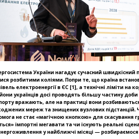
ргосистема України нагадує сучасний швидкісний 
ся розбитими коліями. Попри те, що країна встано
івель електроенергії в ЄС [1], а технічні ліміти на к
йони українців досі проводять більшу частину доби 
порту вражають, але на практиці вони розбиваються
коджених мереж та знищених вузлових підстанцій. 
мога не стає «магічною кнопкою» для скасування гр
ться» імпортні мегавати та чи існують реальні сцен
енергоживлення у найближчі місяці — розбираємося 