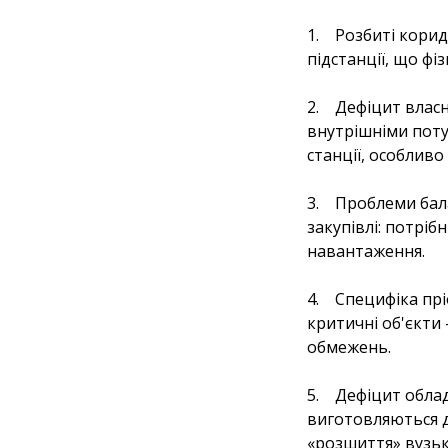
1. Розбиті коридо
підстанції, що фі
2. Дефіцит власн
внутрішніми поту
станції, особливо
3. Проблеми бала
закупівлі: потріб
навантаження.
4. Специфіка прі
критичні об'єкти
обмежень.
5. Дефіцит облад
виготовляються д
«розшиття» вузьк