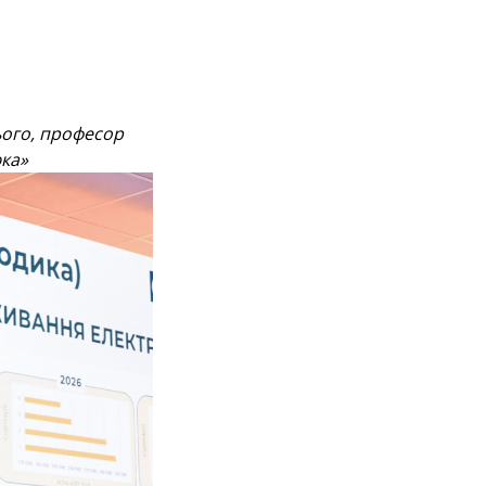
ього, професор
юка»