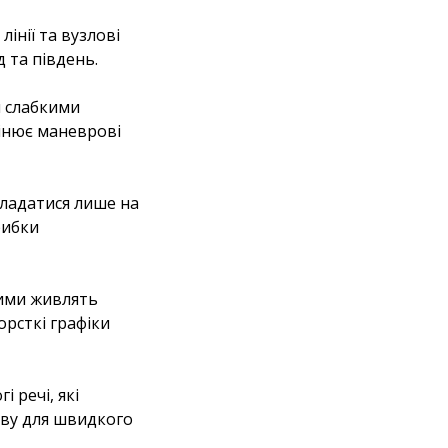
інії та вузлові
д та південь.
я слабкими
інює маневрові
ладатися лише на
рибки
шими живлять
орсткі графіки
 речі, які
рву для швидкого