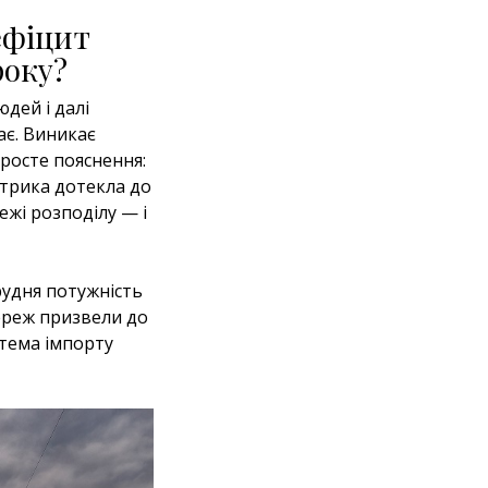
ефіцит
року?
юдей і далі
ає. Виникає
просте пояснення:
ктрика дотекла до
ежі розподілу — і
грудня потужність
ереж призвели до
 тема імпорту