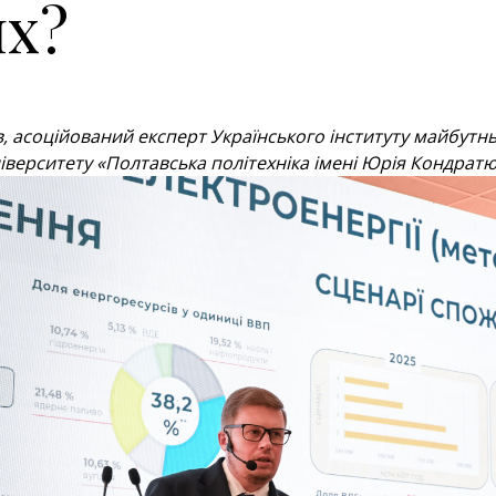
ях?
в, асоційований експерт Українського інституту майбутн
іверситету «Полтавська політехніка імені Юрія Кондрат