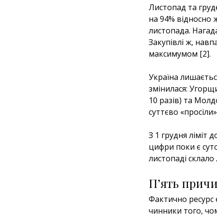
Листопад та груд
на 94% відносно 
листопада. Нагад
Закупівлі ж, навп
максимумом [2].
Україна лишаєтьс
змінилася: Угорщ
10 разів) та Молд
суттєво «просіли»
З 1 грудня ліміт 
цифри поки є сут
листопаді склало 
П’ять причи
Фактично ресурс є
чинники того, чо