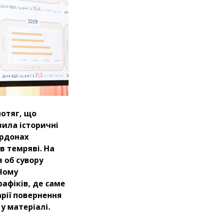
потяг, що
вила історичні
ордонах
в темряві. На
 об сувору
Чому
афіків, де саме
арії повернення
у матеріалі.