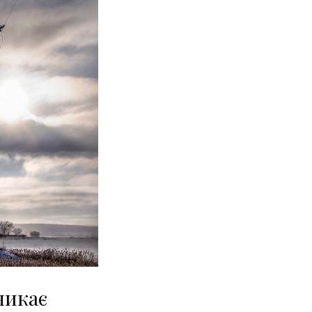
никає