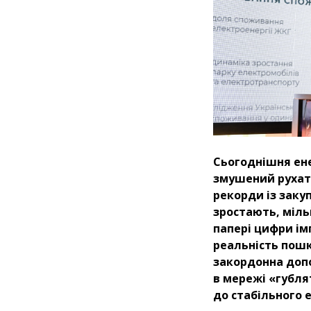
Сьогоднішня ене
змушений рухати
рекорди із закуп
зростають, міль
папері цифри ім
реальність пош
закордонна допо
в мережі «губля
до стабільного 