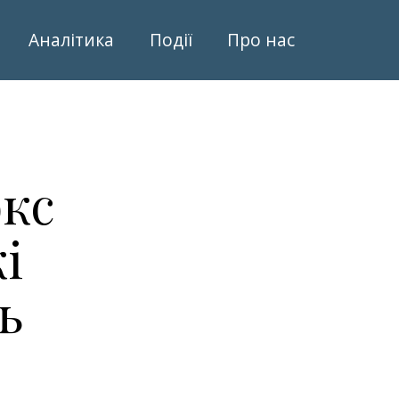
Аналітика
Події
Про нас
кс
і
ь