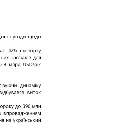
дньої угоди щодо
 до 42% експорту
их наслідків для
2.9 млрд USD/рік
ізуючи динаміку
відбувався виток
ороку до 396 млн
 із впровадженням
ня на український