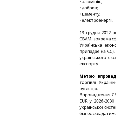
• алюмінію;
• добрив;
• цементу;
• електроенергії.
13 грудня 2022 
CBAM, зокрема сф
Українська еко
припадає на ЄС)
українського ек
експорту.
Метою впрова
торгівлі Україн
вуглецю.
Впровадження СВ
EUR у 2026-2030 
української сист
бізнес складатиме