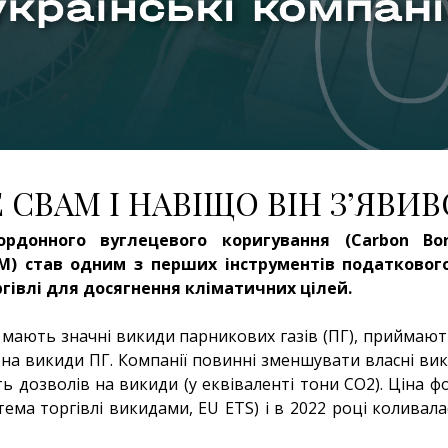
 CBAM І НАВІЩО ВІН З’ЯВИВ
ордонного вуглецевого коригування (Carbon Bor
M) став одним з перших інструментів податковог
гівлі для досягнення кліматичних цілей.
кі мають значні викиди парникових газів (ПГ), приймають
 на викиди ПГ. Компанії повинні зменшувати власні ви
сть дозволів на викиди (у еквіваленті тони СО2). Ціна 
тема торгівлі викидами, EU ETS) і в 2022 році коливалас