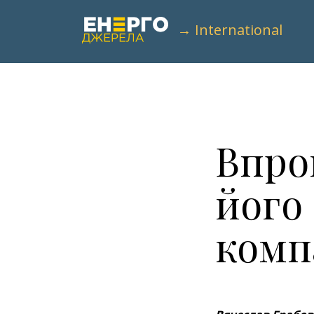
→ International
Впро
його 
комп