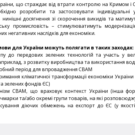
раїни, що страждає від втрати контролю на Кримом і
необхідно розробити та застосовувати індивідуальні
 нинішні досягнення зі скорочення викидів та матиму
ську промисловість – стимулюватимуть модернізац
них негативних наслідків для економіки.
мови для України можуть полягати в таких заходах:
пу до передових зелених технологій та участь у ве
(наприклад, з розвитку виробництва та використання во
робний період для впровадження СВАМ
тримання кліматичної трансформації економіки Україн
а зелених фондів ЄС)
анізм СВАМ, що враховує контекст України (інша фор
нчмарки та/або окремі групи товарів, на які розповсюд
асування діючих обмежень на експорт до ЄС (у якост