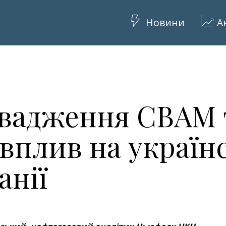
Новини
А
вадження CBAM 
вплив на україн
анії