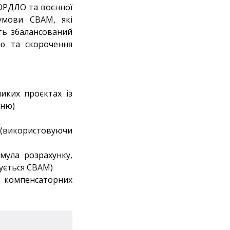
 ОРДЛО та воєнної
 умови СВАМ, які
ть збалансований
ію та скорочення
ликих проєктах із
дню)
и (використовуючи
мула розрахунку,
жується СВАМ)
і компенсаторних