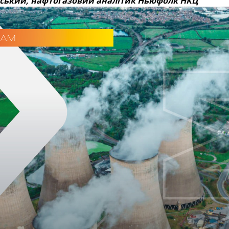
вський, нафтогазовий аналітик Ньюфолк НКЦ