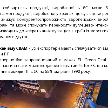
 собівартість продукції, виробленої в ЄС, може 
ї самої продукції, виробленої у країнах, де вуглецеве 
е знижує конкурентоспроможність європейських вироб
країн, та може спонукати переносити вуглецево-інтен
ризводить до «перетікання вуглецю» з країн із жорстк
вання відсутнє.
еханізму CBAM
– усі експортери мають сплачувати співм
и ПГ.
перше був запропонований в межах EU Green Deal у
 частина пакету законодавчих ініціатив Fit for 55, що м
ня викидів ПГ в ЄС на 55% від рівня 1990 року.