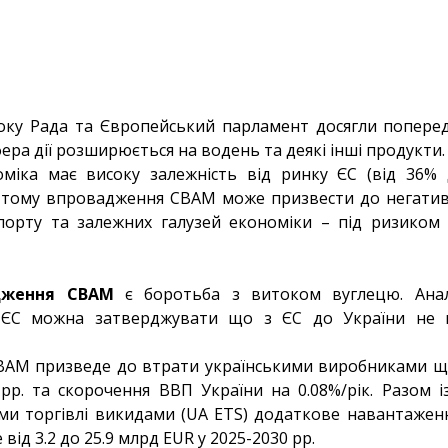
року Рада та Європейський парламент досягли попере
ера дії розширюється на водень та деякі інші продукти.
номіка має високу залежність від ринку ЄС (від 36%
, тому впровадження СВАМ може призвести до негативн
спорту та залежних галузей економіки – під ризиком 
дження СВАМ
є боротьба з витоком вуглецю. Анал
и-ЄС можна затверджувати що з ЄС до України не 
АМ призведе до втрати українськими виробниками щ
рр. та скорочення ВВП України на 0.08%/рік. Разом
еми торгівлі викидами (UA ETS) додаткове навантажен
 від 3.2 до 25.9 млрд EUR у 2025-2030 рр.