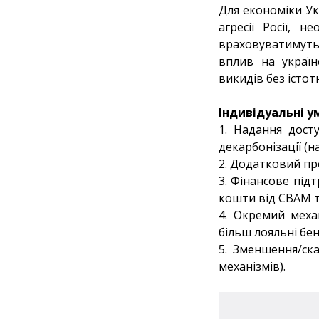
Для економіки Ук
агресії Росії, 
враховуватимуть
вплив на україн
викидів без істот
Індивідуальні у
1. Надання досту
декарбонізації 
2. Додатковий п
3. Фінансове під
кошти від СВАМ т
4. Окремий мех
більш лояльні бе
5. Зменшення/ск
механізмів).