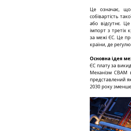
Це означає, що
собівартість тако
або відсутнє. Ц
імпорт з третіх 
за межі ЄС. Це п
країни, де регулю
Основна ідея м
ЄС плату за викид
Механізм СВАМ в
представлений як
2030 року зменшен