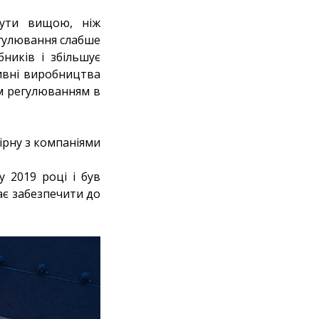
бути вищою, ніж
регулювання слабше
ників і збільшує
сивні виробництва
им регулюванням в
ірну з компаніями
 2019 році і був
ає забезпечити до