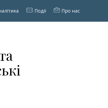
налітика
Події
Про нас
та
ські