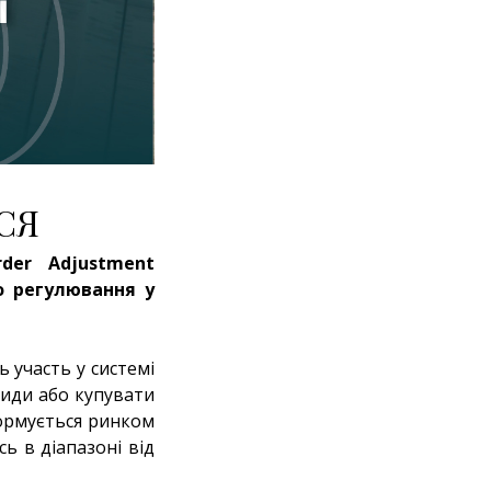
СЯ
der Adjustment
о регулювання у
 участь у системі
киди або купувати
формується ринком
ь в діапазоні від